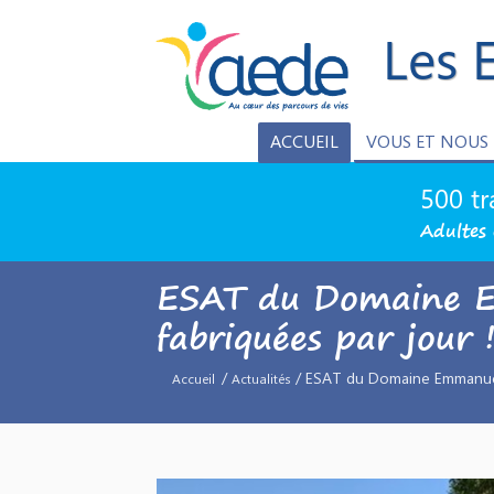
Les 
ACCUEIL
VOUS ET NOUS
500 tr
Adultes 
ESAT du Domaine Em
fabriquées par jour 
/
/ ESAT du Domaine Emmanuel :
Accueil
Actualités