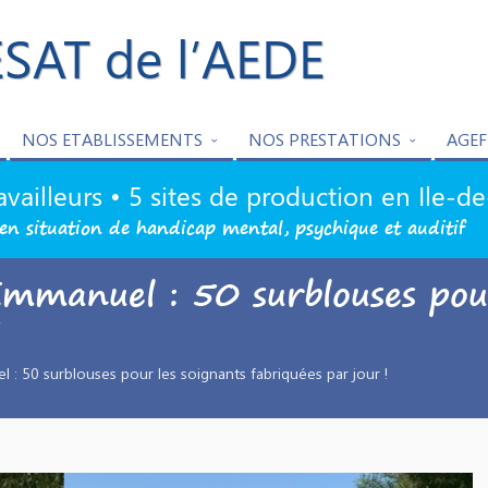
ESAT de l’AEDE
NOS ETABLISSEMENTS
NOS PRESTATIONS
AGEF
availleurs • 5 sites de production en Ile-d
en situation de handicap mental, psychique et auditif
manuel : 50 surblouses pour
!
 50 surblouses pour les soignants fabriquées par jour !