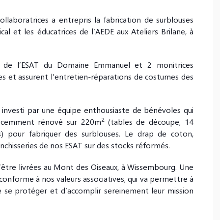
llaboratrices a entrepris la fabrication de surblouses
al et les éducatrices de l’AEDE aux Ateliers Brilane, à
es de l’ESAT du Domaine Emmanuel et 2 monitrices
es et assurent l’entretien-réparations de costumes des
 investi par une équipe enthousiaste de bénévoles qui
2
l récemment rénové sur 220m
(tables de découpe, 14
s) pour fabriquer des surblouses. Le drap de coton,
lanchisseries de nos ESAT sur des stocks réformés.
’être livrées au Mont des Oiseaux, à Wissembourg. Une
, conforme à nos valeurs associatives, qui va permettre à
de se protéger et d’accomplir sereinement leur mission