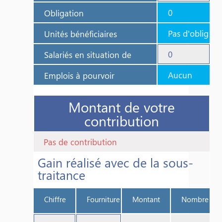
Obligation
Unités bénéficiaires
Salariés en situation de
handicap dans l’entreprise
Emplois à pourvoir
Montant de votre
contribution
Gain réalisé avec de la sous-
traitance
Chiffre
Fourniture
Montant
Nombre
d’affaires
pris en
d’unités