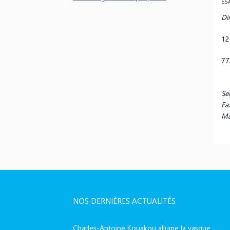
ES
Dir
12
77
Se
Fa
Mai
NOS DERNIÈRES ACTUALITÉS
Charles-Antoine Kouakou allume la vasque