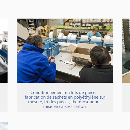
Conditionnement en lots de pièces :
fabrication de sachets en polyéthylène sur
mesure, tri des pièces, thermosoudure,
mise en caisses carton.