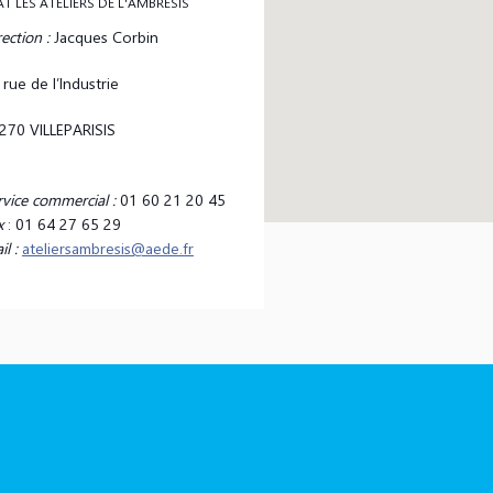
AT LES ATELIERS DE L'AMBRESIS
ection :
Jacques Corbin
 rue de l’Industrie
270 VILLEPARISIS
rvice commercial :
01 60 21 20 45
x
: 01 64 27 65 29
l :
ateliersambresis@aede.fr