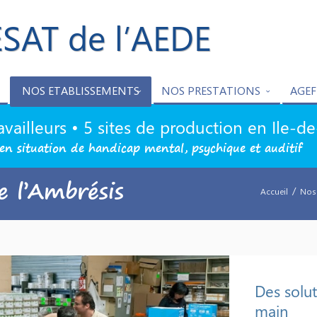
ESAT de l’AEDE
NOS ETABLISSEMENTS
NOS PRESTATIONS
AGEF
availleurs • 5 sites de production en Ile-d
en situation de handicap mental, psychique et auditif
e l’Ambrésis
/
Accueil
Nos
Des solut
main