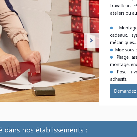
travailleurs 
ateliers ou au
Montage d
cadeaux, sy
mécaniques
Mise sous c
Pliage, as
montage, en
Pose : rive
adhésifs…
Demandez u
é dans nos établissements :