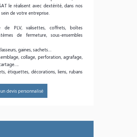
ESAT le réalisent avec dextérité, dans nos
 sein de votre entreprise.
e PLV, valisettes, coffrets, boîtes
stèmes de fermeture, sous-ensembles
…
lasseurs, gaines, sachets…
semblage, collage, perforation, agrafage,
cartage….
ts, étiquettes, décorations, liens, rubans
n devis personnalisé