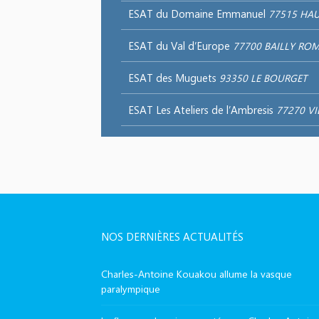
ESAT du Domaine Emmanuel
77515 HAU
ESAT du Val d’Europe
77700 BAILLY ROM
ESAT des Muguets
93350 LE BOURGET
ESAT Les Ateliers de l’Ambresis
77270 VI
NOS DERNIÈRES ACTUALITÉS
Charles-Antoine Kouakou allume la vasque
paralympique