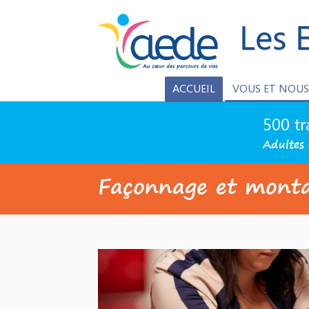
Les 
ACCUEIL
VOUS ET NOUS
500 tr
Adultes 
Façonnage et mont