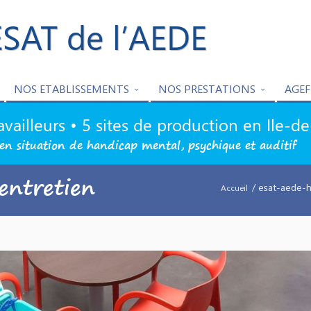
ESAT de l’AEDE
NOS ETABLISSEMENTS
NOS PRESTATIONS
AGEF
availleurs • 5 sites de production en Ile-d
en situation de handicap mental, psychique et auditif
entretien
/ esat-aede-h
Accueil