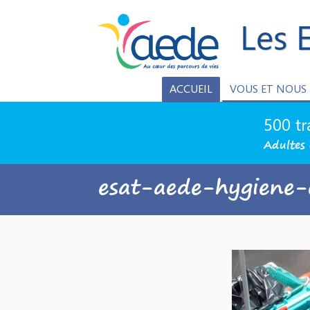
Les 
ACCUEIL
VOUS ET NOUS
500 tr
Adultes 
esat-aede-hygiene-