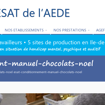
ESAT de l’AEDE
NOS ETABLISSEMENTS
NOS PRESTATIONS
AGEF
availleurs • 5 sites de production en Ile-d
en situation de handicap mental, psychique et auditif
nt-manuel-chocolats-noel
ats-noel esat-conditionnement-manuel-chocolats-noel