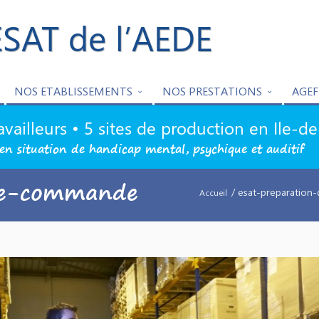
ESAT de l’AEDE
NOS ETABLISSEMENTS
NOS PRESTATIONS
AGEF
availleurs • 5 sites de production en Ile-d
en situation de handicap mental, psychique et auditif
de-commande
/ esat-preparatio
Accueil