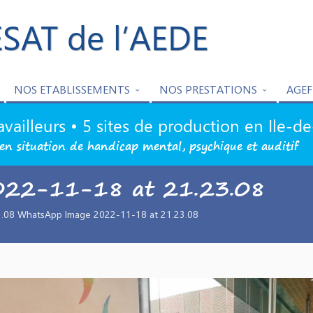
ESAT de l’AEDE
NOS ETABLISSEMENTS
NOS PRESTATIONS
AGEF
availleurs • 5 sites de production en Ile-d
en situation de handicap mental, psychique et auditif
022-11-18 at 21.23.08
.08 WhatsApp Image 2022-11-18 at 21.23.08