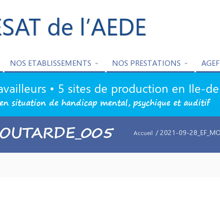
ESAT de l’AEDE
NOS ETABLISSEMENTS
NOS PRESTATIONS
AGEF
availleurs • 5 sites de production en Ile-d
en situation de handicap mental, psychique et auditif
MOUTARDE_005
/ 2021-09-28_EF_M
Accueil