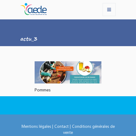
actu_3
Pommes
Mentions légales
|
Contact
|
Conditions générales de
vente