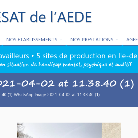
ESAT de l’AEDE
NOS ETABLISSEMENTS
NOS PRESTATIONS
AGEF
availleurs • 5 sites de production en Ile-d
en situation de handicap mental, psychique et auditif
021-04-02 at 11.38.40 (1)
40 (1) WhatsApp Image 2021-04-02 at 11.38.40 (1)