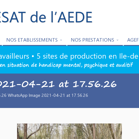
ESAT de l’AEDE
NOS ETABLISSEMENTS
NOS PRESTATIONS
AGEF
availleurs • 5 sites de production en Ile-d
en situation de handicap mental, psychique et auditif
021-04-21 at 17.56.26
.26 WhatsApp Image 2021-04-21 at 17.56.26