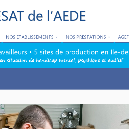
ESAT de l’AEDE
NOS ETABLISSEMENTS
NOS PRESTATIONS
AGEF
availleurs • 5 sites de production en Ile-d
en situation de handicap mental, psychique et auditif