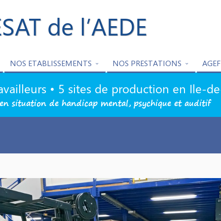
ESAT de l’AEDE
NOS ETABLISSEMENTS
NOS PRESTATIONS
AGEF
availleurs • 5 sites de production en Ile-d
en situation de handicap mental, psychique et auditif